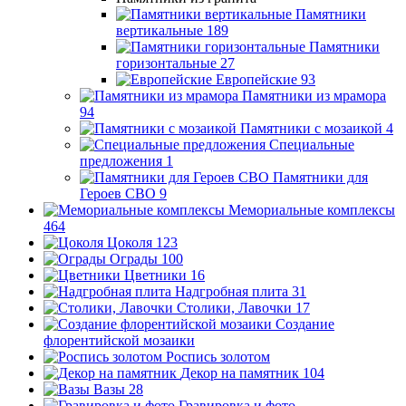
Памятники
вертикальные
189
Памятники
горизонтальные
27
Европейские
93
Памятники из мрамора
94
Памятники с мозаикой
4
Специальные
предложения
1
Памятники для
Героев СВО
9
Мемориальные комплексы
464
Цоколя
123
Ограды
100
Цветники
16
Надгробная плита
31
Столики, Лавочки
17
Создание
флорентийской мозаики
Роспись золотом
Декор на памятник
104
Вазы
28
Гравировка и фото