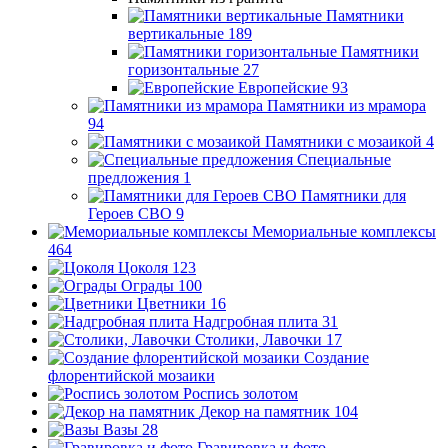
Памятники
вертикальные
189
Памятники
горизонтальные
27
Европейские
93
Памятники из мрамора
94
Памятники с мозаикой
4
Специальные
предложения
1
Памятники для
Героев СВО
9
Мемориальные комплексы
464
Цоколя
123
Ограды
100
Цветники
16
Надгробная плита
31
Столики, Лавочки
17
Создание
флорентийской мозаики
Роспись золотом
Декор на памятник
104
Вазы
28
Гравировка и фото