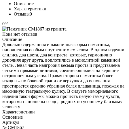
Описание
Характеристики
Отзывы
0
0%
Пока нет отзывов
Описание
Довольно сдержанная и лаконичная форма памятника,
наполненная особым внутренним смыслом. В одном изделии
слились два цвета, два контраста, которые, гармонично
дополняя друг друга, воплотились в монолитной каменной
стеле. Левая часть надгробия весьма проста и представлена
четкими прямыми линиями, соединяющимися на вершине
остроконечным углом. Правая сторона памятника более
изящна – по боковой грани от верхушки до основания
простирается красиво убранная белая плащаница, похожая на
массивную театральную кулису. В силуэте мемориального
изделия такой формы можно прочесть целую гамму чувств,
которыми наполнены сердца родных по усопшему близкому
человеку.
Характеристики
Основные
Артикул
№ CM1867