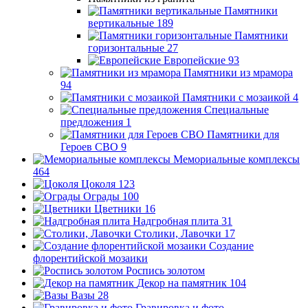
Памятники
вертикальные
189
Памятники
горизонтальные
27
Европейские
93
Памятники из мрамора
94
Памятники с мозаикой
4
Специальные
предложения
1
Памятники для
Героев СВО
9
Мемориальные комплексы
464
Цоколя
123
Ограды
100
Цветники
16
Надгробная плита
31
Столики, Лавочки
17
Создание
флорентийской мозаики
Роспись золотом
Декор на памятник
104
Вазы
28
Гравировка и фото