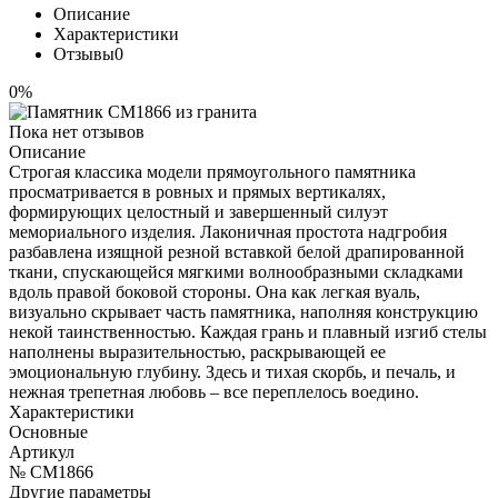
Описание
Характеристики
Отзывы
0
0%
Пока нет отзывов
Описание
Строгая классика модели прямоугольного памятника
просматривается в ровных и прямых вертикалях,
формирующих целостный и завершенный силуэт
мемориального изделия. Лаконичная простота надгробия
разбавлена изящной резной вставкой белой драпированной
ткани, спускающейся мягкими волнообразными складками
вдоль правой боковой стороны. Она как легкая вуаль,
визуально скрывает часть памятника, наполняя конструкцию
некой таинственностью. Каждая грань и плавный изгиб стелы
наполнены выразительностью, раскрывающей ее
эмоциональную глубину. Здесь и тихая скорбь, и печаль, и
нежная трепетная любовь – все переплелось воедино.
Характеристики
Основные
Артикул
№ CM1866
Другие параметры