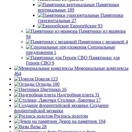
Памятники
вертикальные
189
Памятники
горизонтальные
27
Европейские
93
Памятники из мрамора
94
Памятники с мозаикой
4
Специальные
предложения
1
Памятники для
Героев СВО
9
Мемориальные комплексы
464
Цоколя
123
Ограды
100
Цветники
16
Надгробная плита
31
Столики, Лавочки
17
Создание
флорентийской мозаики
Роспись золотом
Декор на памятник
104
Вазы
28
Гравировка и фото