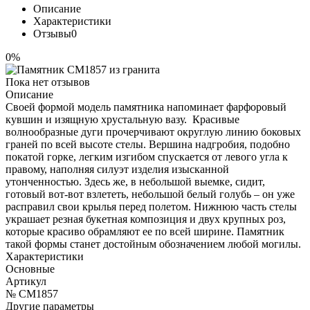
Описание
Характеристики
Отзывы
0
0%
Пока нет отзывов
Описание
Своей формой модель памятника напоминает фарфоровый
кувшин и изящную хрустальную вазу. Красивые
волнообразные дуги прочерчивают округлую линию боковых
граней по всей высоте стелы. Вершина надгробия, подобно
покатой горке, легким изгибом спускается от левого угла к
правому, наполняя силуэт изделия изысканной
утонченностью. Здесь же, в небольшой выемке, сидит,
готовый вот-вот взлететь, небольшой белый голубь – он уже
расправил свои крылья перед полетом. Нижнюю часть стелы
украшает резная букетная композиция и двух крупных роз,
которые красиво обрамляют ее по всей ширине. Памятник
такой формы станет достойным обозначением любой могилы.
Характеристики
Основные
Артикул
№ CM1857
Другие параметры