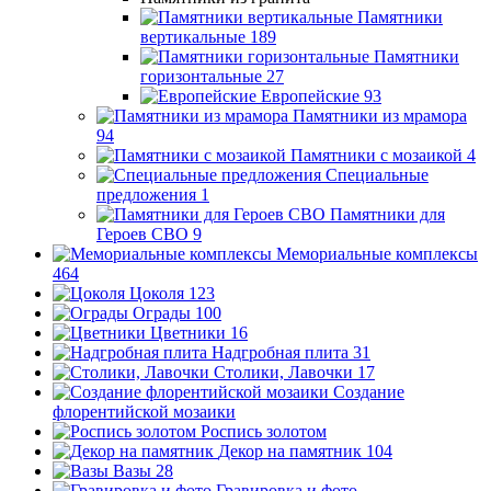
Памятники
вертикальные
189
Памятники
горизонтальные
27
Европейские
93
Памятники из мрамора
94
Памятники с мозаикой
4
Специальные
предложения
1
Памятники для
Героев СВО
9
Мемориальные комплексы
464
Цоколя
123
Ограды
100
Цветники
16
Надгробная плита
31
Столики, Лавочки
17
Создание
флорентийской мозаики
Роспись золотом
Декор на памятник
104
Вазы
28
Гравировка и фото