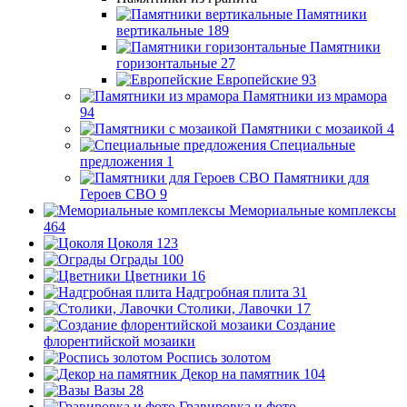
Памятники
вертикальные
189
Памятники
горизонтальные
27
Европейские
93
Памятники из мрамора
94
Памятники с мозаикой
4
Специальные
предложения
1
Памятники для
Героев СВО
9
Мемориальные комплексы
464
Цоколя
123
Ограды
100
Цветники
16
Надгробная плита
31
Столики, Лавочки
17
Создание
флорентийской мозаики
Роспись золотом
Декор на памятник
104
Вазы
28
Гравировка и фото