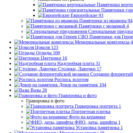
Памятники верти
Памятники гор
Европейские
93
Памятники из мрамора
94
Памятники с мозаикой
4
Специальные предло
Памятники для Геро
Мемориальные комплексы
4
Цоколя
123
Ограды
100
Цветники
16
Надгробная плита
31
Столики, Лавочки
17
Создание флорентий
Роспись золотом
Декор на памятник
104
Вазы
28
Гравировка и фото
Гравировка и фото
Гравировка портрета
1
Портретная плитка
Фото на керамике
ФИО, даты, шрифты
1
Установка памятника
1
Могильные кресты
16