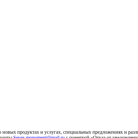
 новых продуктах и услугах, специальных предложениях и разл
 почты
Sever-monument@mail.ru
с пометкой «Отказ от уведомлени