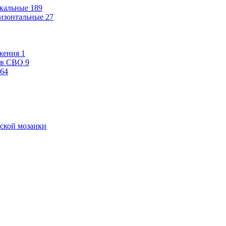
кальные
189
изонтальные
27
жения
1
ев СВО
9
64
ской мозаики