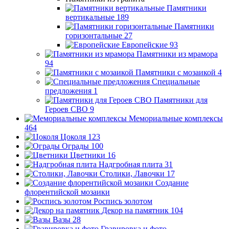
Памятники
вертикальные
189
Памятники
горизонтальные
27
Европейские
93
Памятники из мрамора
94
Памятники с мозаикой
4
Специальные
предложения
1
Памятники для
Героев СВО
9
Мемориальные комплексы
464
Цоколя
123
Ограды
100
Цветники
16
Надгробная плита
31
Столики, Лавочки
17
Создание
флорентийской мозаики
Роспись золотом
Декор на памятник
104
Вазы
28
Гравировка и фото