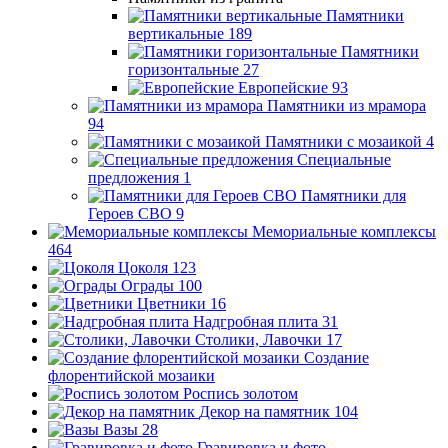
Памятники
вертикальные
189
Памятники
горизонтальные
27
Европейские
93
Памятники из мрамора
94
Памятники с мозаикой
4
Специальные
предложения
1
Памятники для
Героев СВО
9
Мемориальные комплексы
464
Цоколя
123
Ограды
100
Цветники
16
Надгробная плита
31
Столики, Лавочки
17
Создание
флорентийской мозаики
Роспись золотом
Декор на памятник
104
Вазы
28
Гравировка и фото