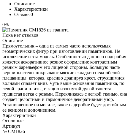
Описание
Характеристики
Отзывы
0
0%
Пока нет отзывов
Описание
Прямоугольник – одна из самых часто используемых
геометрических фигур при изготовлении памятников. Не
исключение и эта модель. Особенностью данного надгробия
является декоративное резное оформление контрастным
резным барельефом его лицевой стороны. Большую часть
вершины стелы покрывают мягкие складки снежнобелой
плащаницы, которая, красиво драпируя крест, струящимися
волнами спадает вниз. Чуть выше основания памятника, по
левой грани плиты, изящно изогнутой дугой тянется
пушистая ветка с розами. Перекликаясь с легкой тканью, она
создает целостный и гармоничное декоративный узор.
Установленное на могиле, такое надгробие будет достойным
ее венцом и дополнением.
Характеристики
Основные
Артикул
№ CM1826