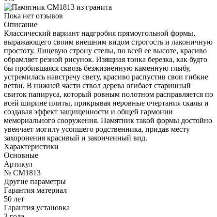
Пока нет отзывов
Описание
Классический вариант надгробия прямоугольной формы,
выражающего своим внешним видом строгость и лаконичную
простоту. Лицевую строну стелы, по всей ее высоте, красиво
обрамляет резной рисунок. Изящная тонка березка, как будто
бы пробившаяся сквозь безжизненную каменную глыбу,
устремилась навстречу свету, красиво распустив свои гибкие
ветви. В нижней части ствол дерева огибает старинный
свиток папируса, который ровным полотном расправляется по
всей ширине плиты, прикрывая неровные очертания скалы и
создавая эффект защищенности и общей гармонии
мемориального сооружения. Памятник такой формы достойно
увенчает могилу усопшего родственника, придав месту
захоронения красивый и законченный вид.
Характеристики
Основные
Артикул
№ CM1813
Другие параметры
Гарантия материал
50 лет
Гарантия установка
3 года