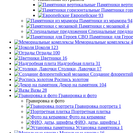
Памятники верти
Памятники гор
Европейские
93
Памятники из мрамора
94
Памятники с мозаикой
4
Специальные предло
Памятники для Геро
Мемориальные комплексы
4
Цоколя
123
Ограды
100
Цветники
16
Надгробная плита
31
Столики, Лавочки
17
Создание флорентий
Роспись золотом
Декор на памятник
104
Вазы
28
Гравировка и фото
Гравировка и фото
Гравировка портрета
1
Портретная плитка
Фото на керамике
ФИО, даты, шрифты
1
Установка памятника
1
Могильные кресты
16