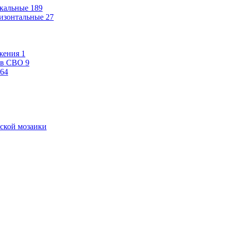
кальные
189
изонтальные
27
жения
1
ев СВО
9
64
ской мозаики