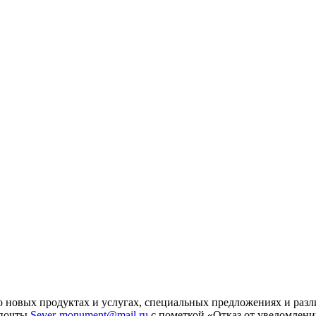
 новых продуктах и услугах, специальных предложениях и разл
 почты
Sever-monument@mail.ru
с пометкой «Отказ от уведомлени