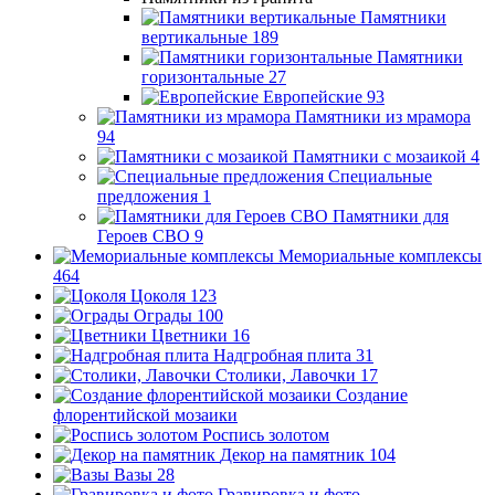
Памятники
вертикальные
189
Памятники
горизонтальные
27
Европейские
93
Памятники из мрамора
94
Памятники с мозаикой
4
Специальные
предложения
1
Памятники для
Героев СВО
9
Мемориальные комплексы
464
Цоколя
123
Ограды
100
Цветники
16
Надгробная плита
31
Столики, Лавочки
17
Создание
флорентийской мозаики
Роспись золотом
Декор на памятник
104
Вазы
28
Гравировка и фото