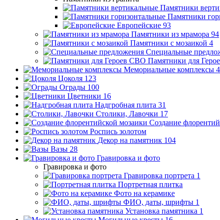
Памятники верти
Памятники гор
Европейские
93
Памятники из мрамора
94
Памятники с мозаикой
4
Специальные предло
Памятники для Геро
Мемориальные комплексы
4
Цоколя
123
Ограды
100
Цветники
16
Надгробная плита
31
Столики, Лавочки
17
Создание флорентий
Роспись золотом
Декор на памятник
104
Вазы
28
Гравировка и фото
Гравировка и фото
Гравировка портрета
1
Портретная плитка
Фото на керамике
ФИО, даты, шрифты
1
Установка памятника
1
Могильные кресты
16