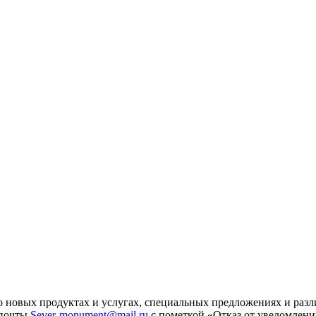
 новых продуктах и услугах, специальных предложениях и разл
 почты
Sever-monument@mail.ru
с пометкой «Отказ от уведомлени