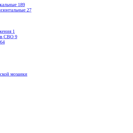
кальные
189
изонтальные
27
жения
1
ев СВО
9
64
ской мозаики