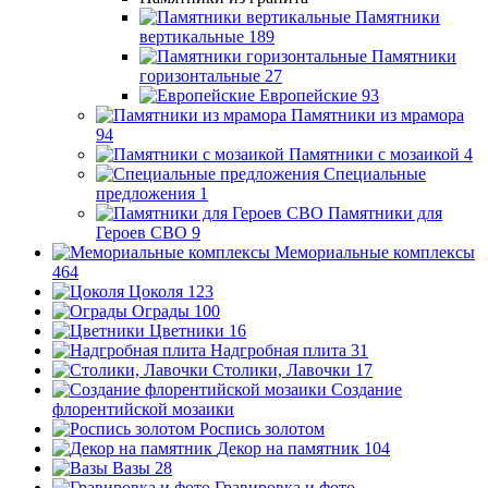
Памятники
вертикальные
189
Памятники
горизонтальные
27
Европейские
93
Памятники из мрамора
94
Памятники с мозаикой
4
Специальные
предложения
1
Памятники для
Героев СВО
9
Мемориальные комплексы
464
Цоколя
123
Ограды
100
Цветники
16
Надгробная плита
31
Столики, Лавочки
17
Создание
флорентийской мозаики
Роспись золотом
Декор на памятник
104
Вазы
28
Гравировка и фото