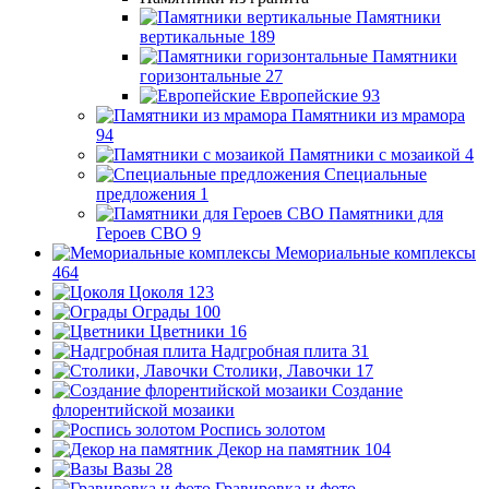
Памятники
вертикальные
189
Памятники
горизонтальные
27
Европейские
93
Памятники из мрамора
94
Памятники с мозаикой
4
Специальные
предложения
1
Памятники для
Героев СВО
9
Мемориальные комплексы
464
Цоколя
123
Ограды
100
Цветники
16
Надгробная плита
31
Столики, Лавочки
17
Создание
флорентийской мозаики
Роспись золотом
Декор на памятник
104
Вазы
28
Гравировка и фото