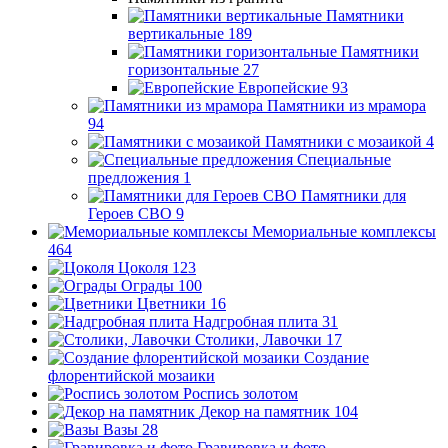
Памятники
вертикальные
189
Памятники
горизонтальные
27
Европейские
93
Памятники из мрамора
94
Памятники с мозаикой
4
Специальные
предложения
1
Памятники для
Героев СВО
9
Мемориальные комплексы
464
Цоколя
123
Ограды
100
Цветники
16
Надгробная плита
31
Столики, Лавочки
17
Создание
флорентийской мозаики
Роспись золотом
Декор на памятник
104
Вазы
28
Гравировка и фото