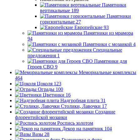
Памятники
вертикальные
189
Памятники
горизонтальные
27
Европейские
93
Памятники из мрамора
94
Памятники с мозаикой
4
Специальные
предложения
1
Памятники для
Героев СВО
9
Мемориальные комплексы
464
Цоколя
123
Ограды
100
Цветники
16
Надгробная плита
31
Столики, Лавочки
17
Создание
флорентийской мозаики
Роспись золотом
Декор на памятник
104
Вазы
28
Гравировка и фото