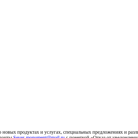
 новых продуктах и услугах, специальных предложениях и разл
 почты
Sever-monument@mail.ru
с пометкой «Отказ от уведомлени