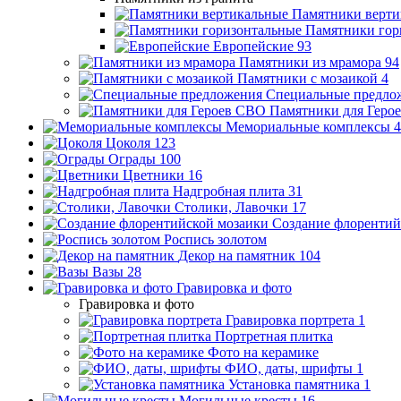
Памятники верти
Памятники гор
Европейские
93
Памятники из мрамора
94
Памятники с мозаикой
4
Специальные предло
Памятники для Геро
Мемориальные комплексы
4
Цоколя
123
Ограды
100
Цветники
16
Надгробная плита
31
Столики, Лавочки
17
Создание флорентий
Роспись золотом
Декор на памятник
104
Вазы
28
Гравировка и фото
Гравировка и фото
Гравировка портрета
1
Портретная плитка
Фото на керамике
ФИО, даты, шрифты
1
Установка памятника
1
Могильные кресты
16