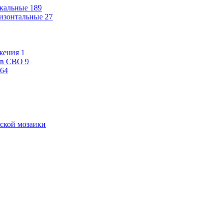
кальные
189
изонтальные
27
жения
1
ев СВО
9
64
ской мозаики