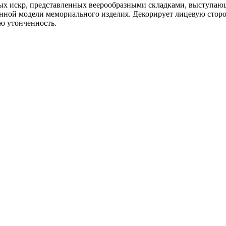
ых искр, представленных веерообразными складками, выступающ
анной модели мемориального изделия. Декорирует лицевую стор
ю утонченность.