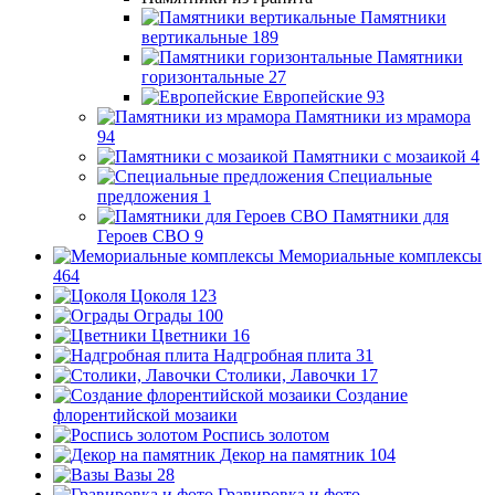
Памятники
вертикальные
189
Памятники
горизонтальные
27
Европейские
93
Памятники из мрамора
94
Памятники с мозаикой
4
Специальные
предложения
1
Памятники для
Героев СВО
9
Мемориальные комплексы
464
Цоколя
123
Ограды
100
Цветники
16
Надгробная плита
31
Столики, Лавочки
17
Создание
флорентийской мозаики
Роспись золотом
Декор на памятник
104
Вазы
28
Гравировка и фото