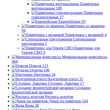
Памятники
вертикальные
189
Памятники
горизонтальные
27
Европейские
93
Памятники из мрамора
94
Памятники с мозаикой
4
Специальные
предложения
1
Памятники для
Героев СВО
9
Мемориальные комплексы
464
Цоколя
123
Ограды
100
Цветники
16
Надгробная плита
31
Столики, Лавочки
17
Создание
флорентийской мозаики
Роспись золотом
Декор на памятник
104
Вазы
28
Гравировка и фото