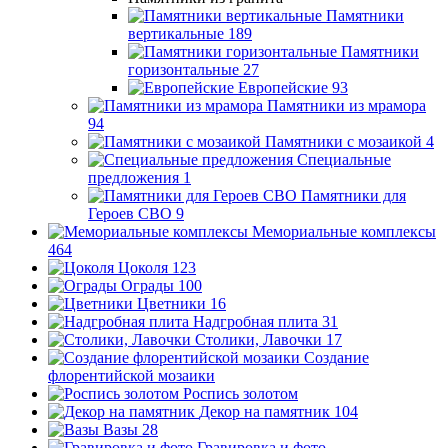
Памятники
вертикальные
189
Памятники
горизонтальные
27
Европейские
93
Памятники из мрамора
94
Памятники с мозаикой
4
Специальные
предложения
1
Памятники для
Героев СВО
9
Мемориальные комплексы
464
Цоколя
123
Ограды
100
Цветники
16
Надгробная плита
31
Столики, Лавочки
17
Создание
флорентийской мозаики
Роспись золотом
Декор на памятник
104
Вазы
28
Гравировка и фото