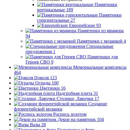
Памятники
вертикальные
189
Памятники
горизонтальные
27
Европейские
93
Памятники из мрамора
94
Памятники с мозаикой
4
Специальные
предложения
1
Памятники для
Героев СВО
9
Мемориальные комплексы
464
Цоколя
123
Ограды
100
Цветники
16
Надгробная плита
31
Столики, Лавочки
17
Создание
флорентийской мозаики
Роспись золотом
Декор на памятник
104
Вазы
28
Гравировка и фото