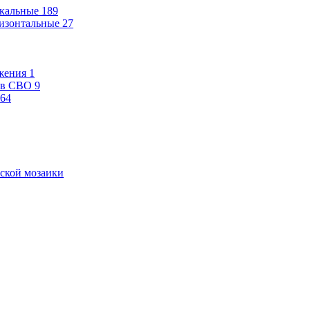
кальные
189
изонтальные
27
жения
1
ев СВО
9
64
ской мозаики