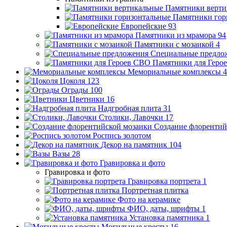
Памятники верти
Памятники гор
Европейские
93
Памятники из мрамора
94
Памятники с мозаикой
4
Специальные предло
Памятники для Геро
Мемориальные комплексы
4
Цоколя
123
Ограды
100
Цветники
16
Надгробная плита
31
Столики, Лавочки
17
Создание флорентий
Роспись золотом
Декор на памятник
104
Вазы
28
Гравировка и фото
Гравировка и фото
Гравировка портрета
1
Портретная плитка
Фото на керамике
ФИО, даты, шрифты
1
Установка памятника
1
Могильные кресты
16