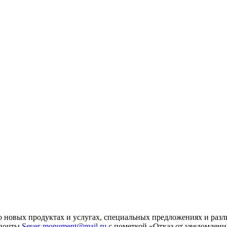
 новых продуктах и услугах, специальных предложениях и разл
 почты
Sever-monument@mail.ru
с пометкой «Отказ от уведомлени