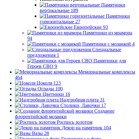
Памятники
вертикальные
189
Памятники
горизонтальные
27
Европейские
93
Памятники из мрамора
94
Памятники с мозаикой
4
Специальные
предложения
1
Памятники для
Героев СВО
9
Мемориальные комплексы
464
Цоколя
123
Ограды
100
Цветники
16
Надгробная плита
31
Столики, Лавочки
17
Создание
флорентийской мозаики
Роспись золотом
Декор на памятник
104
Вазы
28
Гравировка и фото