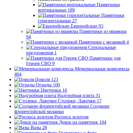
Памятники
вертикальные
189
Памятники
горизонтальные
27
Европейские
93
Памятники из мрамора
94
Памятники с мозаикой
4
Специальные
предложения
1
Памятники для
Героев СВО
9
Мемориальные комплексы
464
Цоколя
123
Ограды
100
Цветники
16
Надгробная плита
31
Столики, Лавочки
17
Создание
флорентийской мозаики
Роспись золотом
Декор на памятник
104
Вазы
28
Гравировка и фото