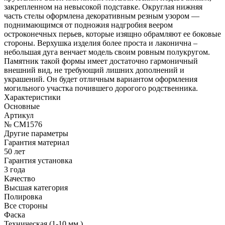
закрепленном на невысокой подставке. Округлая нижняя
часть стелы оформлена декоративным резным узором —
поднимающимся от подножия надгробия веером
остроконечных перьев, которые изящно обрамляют ее боковые
стороны. Верхушка изделия более проста и лаконична –
небольшая дуга венчает модель своим ровным полукругом.
Памятник такой формы имеет достаточно гармоничный
внешний вид, не требующий лишних дополнений и
украшений. Он будет отличным вариантом оформления
могильного участка почившего дорогого родственника.
Характеристики
Основные
Артикул
№ CM1576
Другие параметры
Гарантия материал
50 лет
Гарантия установка
3 года
Качество
Высшая категория
Полировка
Все стороны
Фаска
Техническая (1-10 мм.)