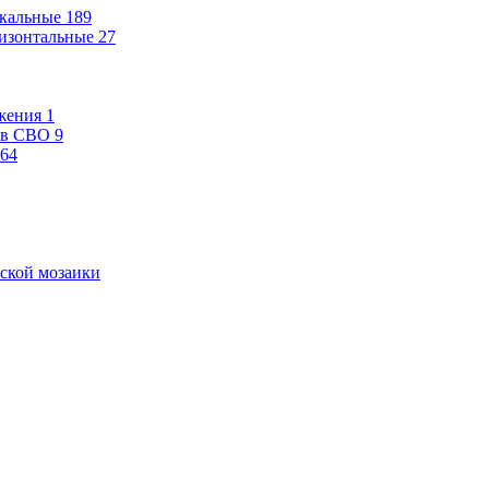
кальные
189
изонтальные
27
жения
1
ев СВО
9
64
ской мозаики