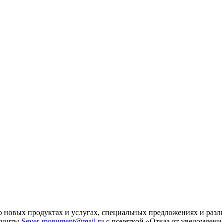
 новых продуктах и услугах, специальных предложениях и разл
 почты
Sever-monument@mail.ru
с пометкой «Отказ от уведомлени