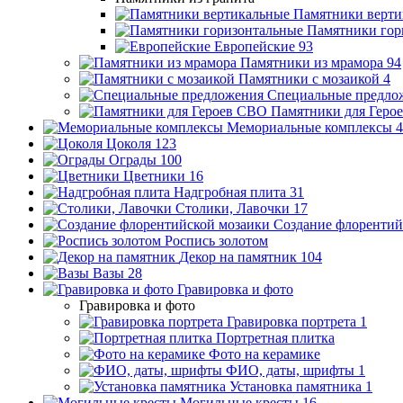
Памятники верти
Памятники гор
Европейские
93
Памятники из мрамора
94
Памятники с мозаикой
4
Специальные предло
Памятники для Геро
Мемориальные комплексы
4
Цоколя
123
Ограды
100
Цветники
16
Надгробная плита
31
Столики, Лавочки
17
Создание флорентий
Роспись золотом
Декор на памятник
104
Вазы
28
Гравировка и фото
Гравировка и фото
Гравировка портрета
1
Портретная плитка
Фото на керамике
ФИО, даты, шрифты
1
Установка памятника
1
Могильные кресты
16