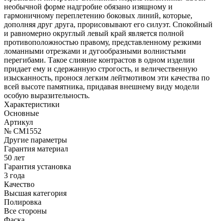
необычной форме надгробие обязано изящному и
гармоничному переплетению боковых линий, которые,
дополняя друг друга, прорисовывают его силуэт. Спокойный
и равномерно округлый левый край является полной
противоположностью правому, представленному резкими
ломанными отрезками и дугообразными волнистыми
перегибами. Такое слияние контрастов в одном изделии
придает ему и сдержанную строгость, и величественную
изысканность, пронося легким лейтмотивом эти качества по
всей высоте памятника, придавая внешнему виду модели
особую выразительность.
Характеристики
Основные
Артикул
№ CM1552
Другие параметры
Гарантия материал
50 лет
Гарантия установка
3 года
Качество
Высшая категория
Полировка
Все стороны
Фаска