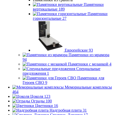
Памятники
вертикальные
189
Памятники
горизонтальные
27
Европейские
93
Памятники из мрамора
94
Памятники с мозаикой
4
Специальные
предложения
1
Памятники для
Героев СВО
9
Мемориальные комплексы
464
Цоколя
123
Ограды
100
Цветники
16
Надгробная плита
31
Столики, Лавочки
17