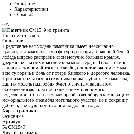
Описание
Характеристики
Отзывы
0
0%
Пока нет отзывов
Описание
Представленная модель памятника имеет необычайно
красивую и замысловатую фигурную форму. Изящный белый
лебедь широко расправив свои могучие большие крылья,
удерживает на них красивое объемное сердце. Голова птицы
склонилась в немой тоске и скорби, олицетворяя тем самым
всю ту горечь и боль от потери близкого и дорогого человека.
Пронизанное таким всеохватывающим глубинным смыслом,
данная модель надгробия будет отличным вариантом
обозначения могилы почившего всеми любимого
родственника. Она не только преобразит общую композицию
мемориального ансамбля могильного участка, но и сохранит
добрую, светлую память о нем на долгие годы.
Характеристики
Основные
Артикул
№ CM1549
Другие параметры