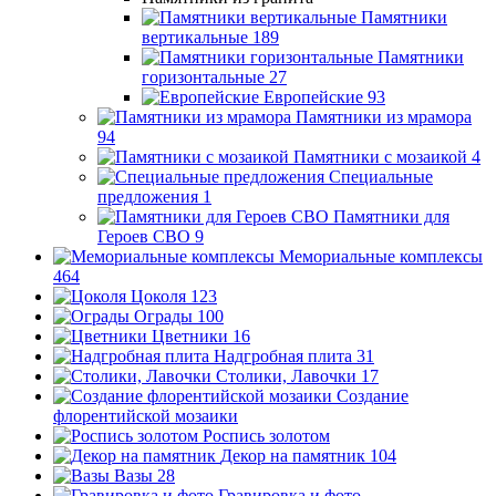
Памятники
вертикальные
189
Памятники
горизонтальные
27
Европейские
93
Памятники из мрамора
94
Памятники с мозаикой
4
Специальные
предложения
1
Памятники для
Героев СВО
9
Мемориальные комплексы
464
Цоколя
123
Ограды
100
Цветники
16
Надгробная плита
31
Столики, Лавочки
17
Создание
флорентийской мозаики
Роспись золотом
Декор на памятник
104
Вазы
28
Гравировка и фото