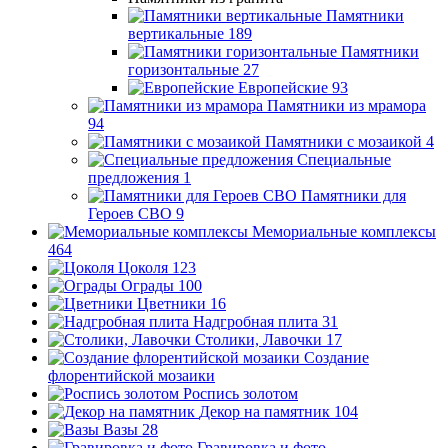
Памятники
вертикальные
189
Памятники
горизонтальные
27
Европейские
93
Памятники из мрамора
94
Памятники с мозаикой
4
Специальные
предложения
1
Памятники для
Героев СВО
9
Мемориальные комплексы
464
Цоколя
123
Ограды
100
Цветники
16
Надгробная плита
31
Столики, Лавочки
17
Создание
флорентийской мозаики
Роспись золотом
Декор на памятник
104
Вазы
28
Гравировка и фото