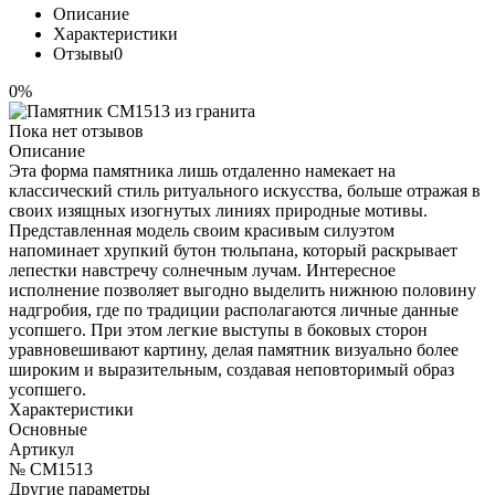
Описание
Характеристики
Отзывы
0
0%
Пока нет отзывов
Описание
Эта форма памятника лишь отдаленно намекает на
классический стиль ритуального искусства, больше отражая в
своих изящных изогнутых линиях природные мотивы.
Представленная модель своим красивым силуэтом
напоминает хрупкий бутон тюльпана, который раскрывает
лепестки навстречу солнечным лучам. Интересное
исполнение позволяет выгодно выделить нижнюю половину
надгробия, где по традиции располагаются личные данные
усопшего. При этом легкие выступы в боковых сторон
уравновешивают картину, делая памятник визуально более
широким и выразительным, создавая неповторимый образ
усопшего.
Характеристики
Основные
Артикул
№ CM1513
Другие параметры