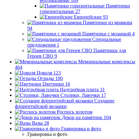
вертикальные
189
Памятники
горизонтальные
27
Европейские
93
Памятники из мрамора
94
Памятники с мозаикой
4
Специальные
предложения
1
Памятники для
Героев СВО
9
Мемориальные комплексы
464
Цоколя
123
Ограды
100
Цветники
16
Надгробная плита
31
Столики, Лавочки
17
Создание
флорентийской мозаики
Роспись золотом
Декор на памятник
104
Вазы
28
Гравировка и фото
Гравировка и фото