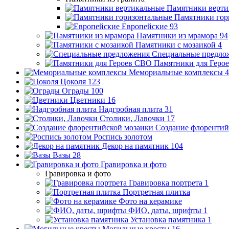
Памятники верти
Памятники гор
Европейские
93
Памятники из мрамора
94
Памятники с мозаикой
4
Специальные предло
Памятники для Геро
Мемориальные комплексы
4
Цоколя
123
Ограды
100
Цветники
16
Надгробная плита
31
Столики, Лавочки
17
Создание флорентий
Роспись золотом
Декор на памятник
104
Вазы
28
Гравировка и фото
Гравировка и фото
Гравировка портрета
1
Портретная плитка
Фото на керамике
ФИО, даты, шрифты
1
Установка памятника
1
Могильные кресты
16