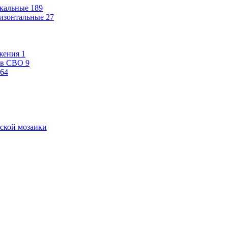
кальные
189
изонтальные
27
жения
1
ев СВО
9
64
ской мозаики