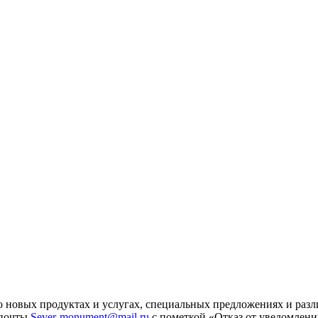
 новых продуктах и услугах, специальных предложениях и разл
 почты
Sever-monument@mail.ru
с пометкой «Отказ от уведомлени