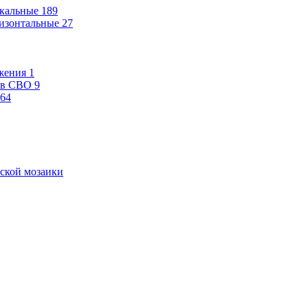
кальные
189
изонтальные
27
жения
1
ев СВО
9
64
ской мозаики