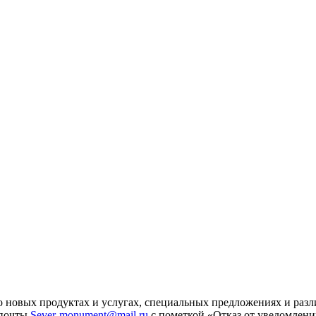
 новых продуктах и услугах, специальных предложениях и разл
 почты
Sever-monument@mail.ru
с пометкой «Отказ от уведомлени