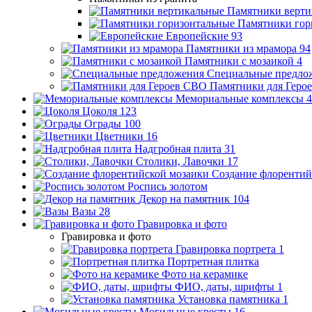
Памятники верти
Памятники гор
Европейские
93
Памятники из мрамора
94
Памятники с мозаикой
4
Специальные предло
Памятники для Геро
Мемориальные комплексы
4
Цоколя
123
Ограды
100
Цветники
16
Надгробная плита
31
Столики, Лавочки
17
Создание флорентий
Роспись золотом
Декор на памятник
104
Вазы
28
Гравировка и фото
Гравировка и фото
Гравировка портрета
1
Портретная плитка
Фото на керамике
ФИО, даты, шрифты
1
Установка памятника
1
Могильные кресты
16