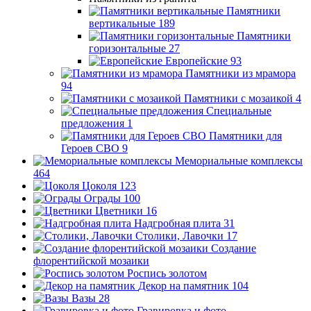
Памятники
вертикальные
189
Памятники
горизонтальные
27
Европейские
93
Памятники из мрамора
94
Памятники с мозаикой
4
Специальные
предложения
1
Памятники для
Героев СВО
9
Мемориальные комплексы
464
Цоколя
123
Ограды
100
Цветники
16
Надгробная плита
31
Столики, Лавочки
17
Создание
флорентийской мозаики
Роспись золотом
Декор на памятник
104
Вазы
28
Гравировка и фото