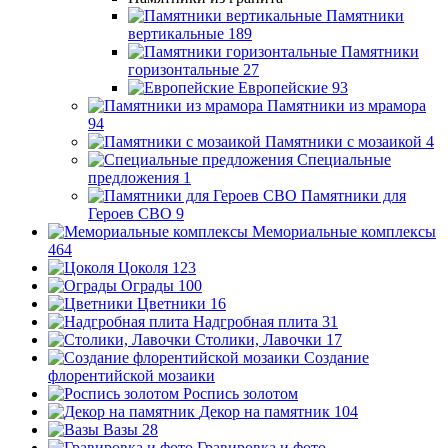
Памятники
вертикальные
189
Памятники
горизонтальные
27
Европейские
93
Памятники из мрамора
94
Памятники с мозаикой
4
Специальные
предложения
1
Памятники для
Героев СВО
9
Мемориальные комплексы
464
Цоколя
123
Ограды
100
Цветники
16
Надгробная плита
31
Столики, Лавочки
17
Создание
флорентийской мозаики
Роспись золотом
Декор на памятник
104
Вазы
28
Гравировка и фото