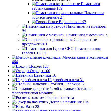
Памятники
вертикальные
189
Памятники
горизонтальные
27
Европейские
93
Памятники из мрамора
94
Памятники с мозаикой
4
Специальные
предложения
1
Памятники для
Героев СВО
9
Мемориальные комплексы
464
Цоколя
123
Ограды
100
Цветники
16
Надгробная плита
31
Столики, Лавочки
17
Создание
флорентийской мозаики
Роспись золотом
Декор на памятник
104
Вазы
28
Гравировка и фото