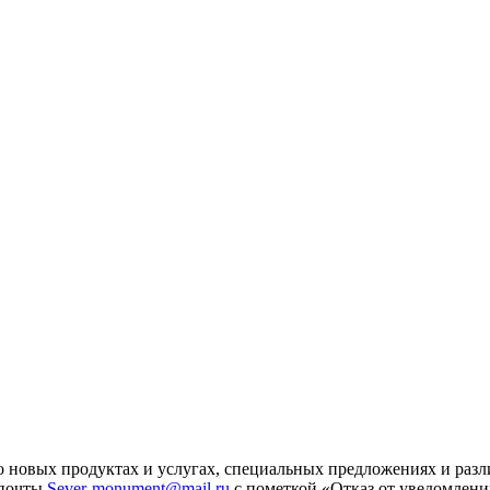
 новых продуктах и услугах, специальных предложениях и разл
 почты
Sever-monument@mail.ru
с пометкой «Отказ от уведомлени