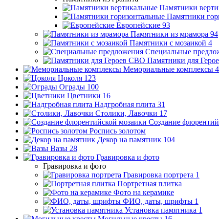
Памятники верти
Памятники гор
Европейские
93
Памятники из мрамора
94
Памятники с мозаикой
4
Специальные предло
Памятники для Геро
Мемориальные комплексы
4
Цоколя
123
Ограды
100
Цветники
16
Надгробная плита
31
Столики, Лавочки
17
Создание флорентий
Роспись золотом
Декор на памятник
104
Вазы
28
Гравировка и фото
Гравировка и фото
Гравировка портрета
1
Портретная плитка
Фото на керамике
ФИО, даты, шрифты
1
Установка памятника
1
Могильные кресты
16