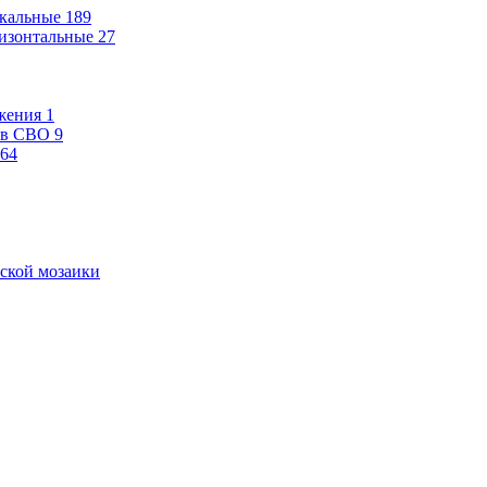
кальные
189
изонтальные
27
жения
1
ев СВО
9
64
ской мозаики