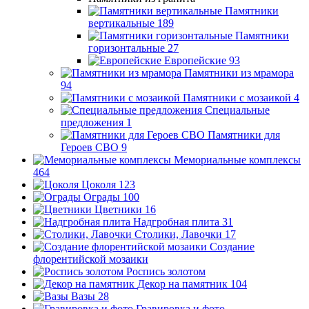
Памятники
вертикальные
189
Памятники
горизонтальные
27
Европейские
93
Памятники из мрамора
94
Памятники с мозаикой
4
Специальные
предложения
1
Памятники для
Героев СВО
9
Мемориальные комплексы
464
Цоколя
123
Ограды
100
Цветники
16
Надгробная плита
31
Столики, Лавочки
17
Создание
флорентийской мозаики
Роспись золотом
Декор на памятник
104
Вазы
28
Гравировка и фото