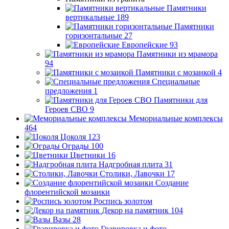
Памятники
вертикальные
189
Памятники
горизонтальные
27
Европейские
93
Памятники из мрамора
94
Памятники с мозаикой
4
Специальные
предложения
1
Памятники для
Героев СВО
9
Мемориальные комплексы
464
Цоколя
123
Ограды
100
Цветники
16
Надгробная плита
31
Столики, Лавочки
17
Создание
флорентийской мозаики
Роспись золотом
Декор на памятник
104
Вазы
28
Гравировка и фото