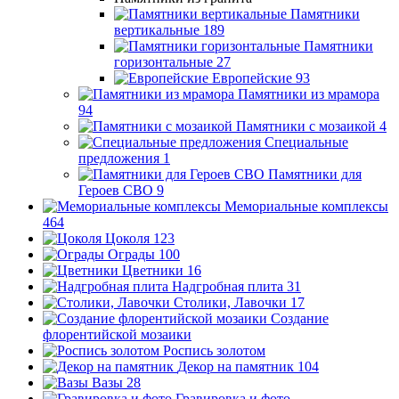
Памятники
вертикальные
189
Памятники
горизонтальные
27
Европейские
93
Памятники из мрамора
94
Памятники с мозаикой
4
Специальные
предложения
1
Памятники для
Героев СВО
9
Мемориальные комплексы
464
Цоколя
123
Ограды
100
Цветники
16
Надгробная плита
31
Столики, Лавочки
17
Создание
флорентийской мозаики
Роспись золотом
Декор на памятник
104
Вазы
28
Гравировка и фото