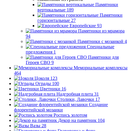
Памятники
вертикальные
189
Памятники
горизонтальные
27
Европейские
93
Памятники из мрамора
94
Памятники с мозаикой
4
Специальные
предложения
1
Памятники для
Героев СВО
9
Мемориальные комплексы
464
Цоколя
123
Ограды
100
Цветники
16
Надгробная плита
31
Столики, Лавочки
17
Создание
флорентийской мозаики
Роспись золотом
Декор на памятник
104
Вазы
28
Гравировка и фото