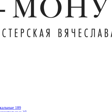
кальные
189