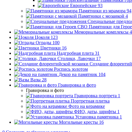
Памятники гор
Европейские
93
Памятники из мрамора
94
Памятники с мозаикой
4
Специальные предло
Памятники для Геро
Мемориальные комплексы
4
Цоколя
123
Ограды
100
Цветники
16
Надгробная плита
31
Столики, Лавочки
17
Создание флорентий
Роспись золотом
Декор на памятник
104
Вазы
28
Гравировка и фото
Гравировка и фото
Гравировка портрета
1
Портретная плитка
Фото на керамике
ФИО, даты, шрифты
1
Установка памятника
1
Могильные кресты
16