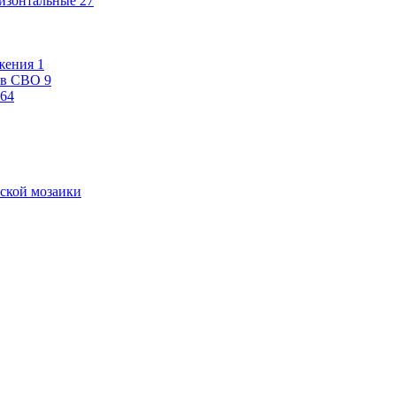
изонтальные
27
жения
1
ев СВО
9
64
ской мозаики