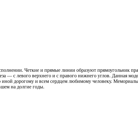
 исполнении. Четкие и прямые линии образуют прямоугольник пр
за — с левого верхнего и с правого нижнего углов. Данная мод
р иной дорогому и всем сердцем любимому человеку. Мемориаль
вшем на долгие годы.