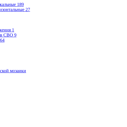
кальные
189
изонтальные
27
жения
1
ев СВО
9
64
ской мозаики