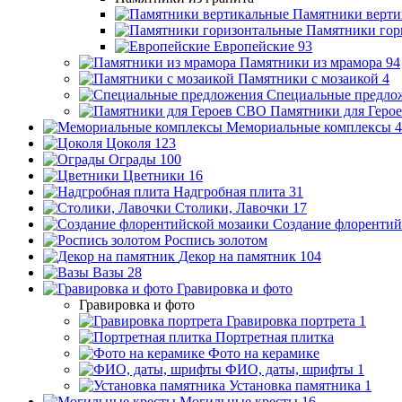
Памятники верти
Памятники гор
Европейские
93
Памятники из мрамора
94
Памятники с мозаикой
4
Специальные предло
Памятники для Геро
Мемориальные комплексы
4
Цоколя
123
Ограды
100
Цветники
16
Надгробная плита
31
Столики, Лавочки
17
Создание флорентий
Роспись золотом
Декор на памятник
104
Вазы
28
Гравировка и фото
Гравировка и фото
Гравировка портрета
1
Портретная плитка
Фото на керамике
ФИО, даты, шрифты
1
Установка памятника
1
Могильные кресты
16