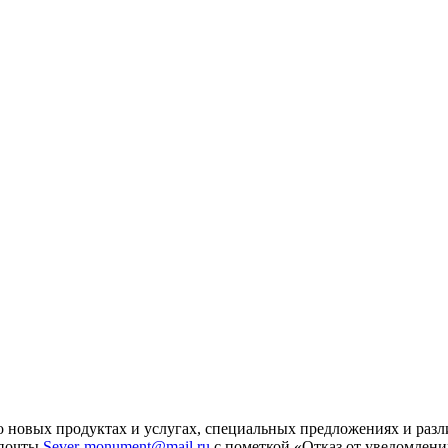
 новых продуктах и услугах, специальных предложениях и разл
 почты
Sever-monument@mail.ru
с пометкой «Отказ от уведомлени