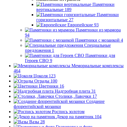
Памятники
вертикальные
189
Памятники
горизонтальные
27
Европейские
93
Памятники из мрамора
94
Памятники с мозаикой
4
Специальные
предложения
1
Памятники для
Героев СВО
9
Мемориальные комплексы
464
Цоколя
123
Ограды
100
Цветники
16
Надгробная плита
31
Столики, Лавочки
17
Создание
флорентийской мозаики
Роспись золотом
Декор на памятник
104
Вазы
28
Гравировка и фото