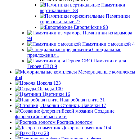
Памятники
вертикальные
189
Памятники
горизонтальные
27
Европейские
93
Памятники из мрамора
94
Памятники с мозаикой
4
Специальные
предложения
1
Памятники для
Героев СВО
9
Мемориальные комплексы
464
Цоколя
123
Ограды
100
Цветники
16
Надгробная плита
31
Столики, Лавочки
17
Создание
флорентийской мозаики
Роспись золотом
Декор на памятник
104
Вазы
28
Гравировка и фото