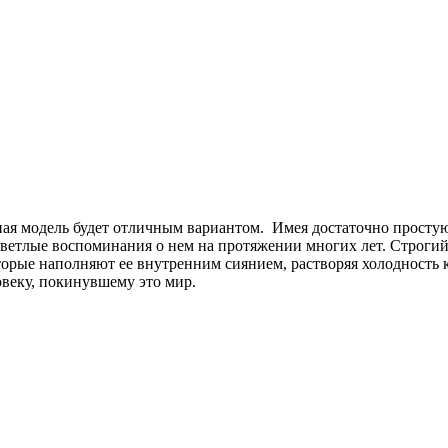
я модель будет отличным вариантом. Имея достаточно простую
светлые воспоминания о нем на протяжении многих лет. Строги
оторые наполняют ее внутренним сиянием, растворяя холодност
овеку, покинувшему это мир.