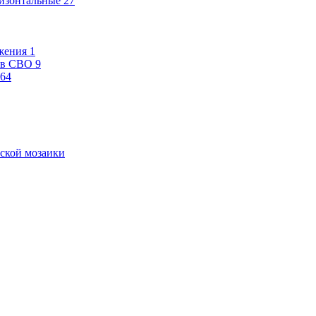
изонтальные
27
жения
1
ев СВО
9
64
ской мозаики