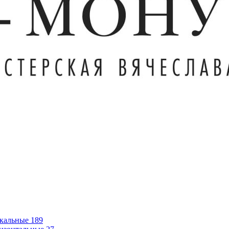
кальные
189