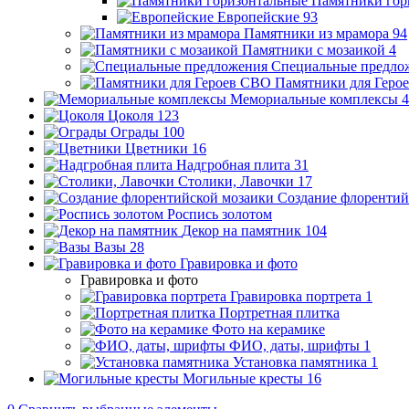
Памятники гор
Европейские
93
Памятники из мрамора
94
Памятники с мозаикой
4
Специальные предло
Памятники для Геро
Мемориальные комплексы
4
Цоколя
123
Ограды
100
Цветники
16
Надгробная плита
31
Столики, Лавочки
17
Создание флорентий
Роспись золотом
Декор на памятник
104
Вазы
28
Гравировка и фото
Гравировка и фото
Гравировка портрета
1
Портретная плитка
Фото на керамике
ФИО, даты, шрифты
1
Установка памятника
1
Могильные кресты
16