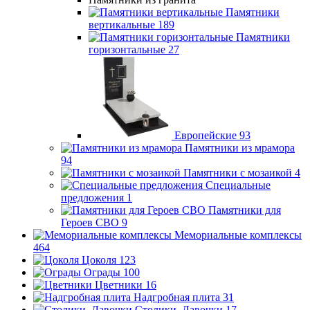
Памятники
вертикальные
189
Памятники
горизонтальные
27
Европейские
93
Памятники из мрамора
94
Памятники с мозаикой
4
Специальные
предложения
1
Памятники для
Героев СВО
9
Мемориальные комплексы
464
Цоколя
123
Ограды
100
Цветники
16
Надгробная плита
31
Столики, Лавочки
17