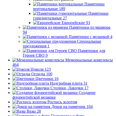
Памятники
вертикальные
189
Памятники
горизонтальные
27
Европейские
93
Памятники из мрамора
94
Памятники с мозаикой
4
Специальные
предложения
1
Памятники для
Героев СВО
9
Мемориальные комплексы
464
Цоколя
123
Ограды
100
Цветники
16
Надгробная плита
31
Столики, Лавочки
17
Создание
флорентийской мозаики
Роспись золотом
Декор на памятник
104
Вазы
28
Гравировка и фото