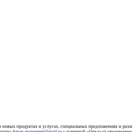
 новых продуктах и услугах, специальных предложениях и разл
 почты
Sever-monument@mail.ru
с пометкой «Отказ от уведомлени