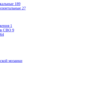
кальные
189
изонтальные
27
жения
1
ев СВО
9
64
ской мозаики