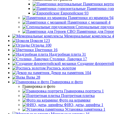
Памятники верти
Памятники гор
Европейские
93
Памятники из мрамора
94
Памятники с мозаикой
4
Специальные предло
Памятники для Геро
Мемориальные комплексы
4
Цоколя
123
Ограды
100
Цветники
16
Надгробная плита
31
Столики, Лавочки
17
Создание флорентий
Роспись золотом
Декор на памятник
104
Вазы
28
Гравировка и фото
Гравировка и фото
Гравировка портрета
1
Портретная плитка
Фото на керамике
ФИО, даты, шрифты
1
Установка памятника
1
Могильные кресты
16