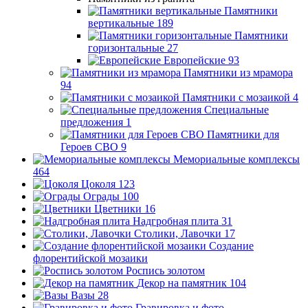
Памятники
вертикальные
189
Памятники
горизонтальные
27
Европейские
93
Памятники из мрамора
94
Памятники с мозаикой
4
Специальные
предложения
1
Памятники для
Героев СВО
9
Мемориальные комплексы
464
Цоколя
123
Ограды
100
Цветники
16
Надгробная плита
31
Столики, Лавочки
17
Создание
флорентийской мозаики
Роспись золотом
Декор на памятник
104
Вазы
28
Гравировка и фото